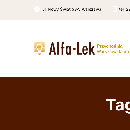
Skip
to
ul. Nowy Świat 58A, Warszawa
tel. 
content
Przychodnia
Warszawa tanio
Tag