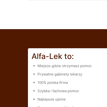
Alfa-Lek to:
Miejsce gdzie otrzymasz pomoc
Prywatne gabinety lekarzy
100% polska firma
Szybka i fachowa pomoc
Najlepsze opinie