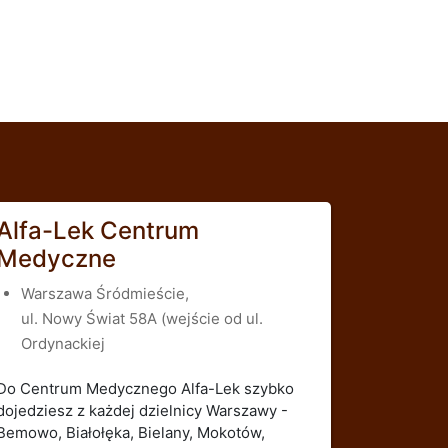
Alfa-Lek Centrum
Medyczne
Warszawa Śródmieście,
ul. Nowy Świat 58A (wejście od ul.
Ordynackiej
Do Centrum Medycznego Alfa-Lek szybko
dojedziesz z każdej dzielnicy Warszawy -
Bemowo, Białołęka, Bielany, Mokotów,