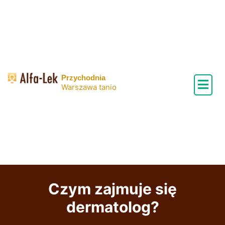
Skip
to
content
Przychodnia
Warszawa tanio
Czym zajmuje się
dermatolog?